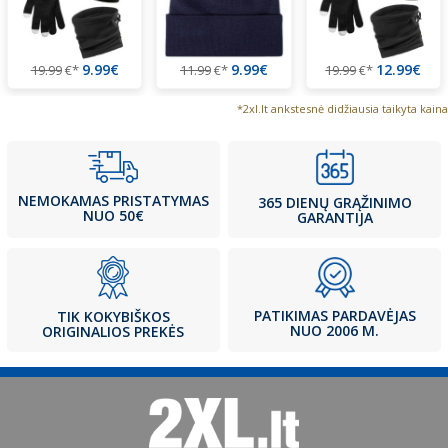
9.99€
9.99€
12.99€
19.99
€*
11.99
€*
19.99
€*
*2xl.lt ankstesnė didžiausia taikyta kaina
NEMOKAMAS PRISTATYMAS
365 DIENŲ GRĄŽINIMO
NUO 50€
GARANTIJA
PATIKIMAS PARDAVĖJAS
TIK KOKYBIŠKOS
NUO 2006 M.
ORIGINALIOS PREKĖS