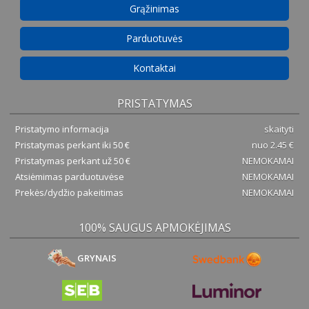
Grąžinimas
Parduotuvės
Kontaktai
PRISTATYMAS
Pristatymo informacija
skaityti
Pristatymas perkant iki 50 €
nuo 2.45 €
Pristatymas perkant už 50 €
NEMOKAMAI
Atsiėmimas parduotuvėse
NEMOKAMAI
Prekės/dydžio pakeitimas
NEMOKAMAI
100% SAUGUS APMOKĖJIMAS
GRYNAIS