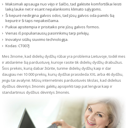
Maksimali apsauga nuo vėjo ir šalčio, tad galėsite komfortiškai leisti
laiką lauke net ir esant nepalankioms klimato sąlygoms.
Ši kepurė nedirgina galvos odos, tad jūsų galvos oda pamils šią
kepurė ir ši taps nepakeičiama.
Puikiai apsitempia ir prisitaiko prie jūsų galvos formos.
Vienas iš populiariausių pasirinkimų tarp pirkėjų.
Inovatyvi siūlių siuvimo technologija.
Kodas:
CT007J
Mes žinome, kad didelių dydžių rūbai yra problema Lietuvoje, todėl mes
ir atidarėme šią parduotuvę, kurioje rasite tik didelių dydžių drabužius.
Šios prekės, kurią dabar žiūrite, turime didelių dydžių kaip ir dar
daugiau nei 10 000 prekių, kurių dydžiai prasideda XXL arba 46 dydžiu,
jeigu tai avalynė. Mūsų internetinės parduotuvės tikslas, kad didelius
dydžius dėvintys žmonės galėtų apsipirkti taip pat lengvai kaip ir
standartinius dydžius dėvintys žmonės.