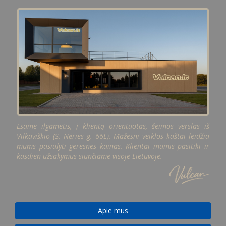
Esame ilgametis, į klientą orientuotas, šeimos verslas iš
Vilkaviškio (S. Nėries g. 66E). Mažesni veiklos kaštai leidžia
mums pasiūlyti geresnes kainas. Klientai mumis pasitiki ir
kasdien užsakymus siunčiame visoje Lietuvoje.
Apie mus