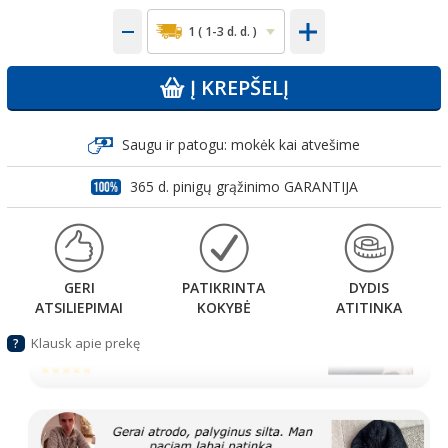
Į KREPŠELĮ
Saugu ir patogu: mokėk kai atvešime
365 d. pinigų grąžinimo GARANTIJA
GERI
PATIKRINTA
DYDIS
ATSILIEPIMAI
KOKYBĖ
ATITINKA
Klausk apie prekę
?