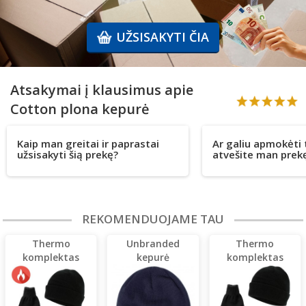
UŽSISAKYTI ČIA
Atsakymai į klausimus apie
Cotton plona kepurė
Kaip man greitai ir paprastai
Ar galiu apmokėti 
užsisakyti šią prekę?
atvešite man prek
REKOMENDUOJAME TAU
Thermo
Unbranded
Thermo
komplektas
kepurė
komplektas