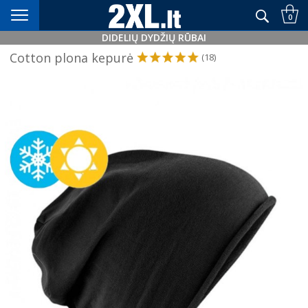
Didelių dydžių rūbai nuo XXL+
0
DIDELIŲ DYDŽIŲ RŪBAI
Cotton plona kepurė
(18)