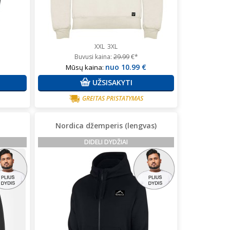
XXL
3XL
Buvusi kaina:
29.99
€*
nuo
10.99 €
Mūsų kaina:
UŽSISAKYTI
GREITAS PRISTATYMAS
Nordica džemperis (lengvas)
DIDELI DYDŽIAI