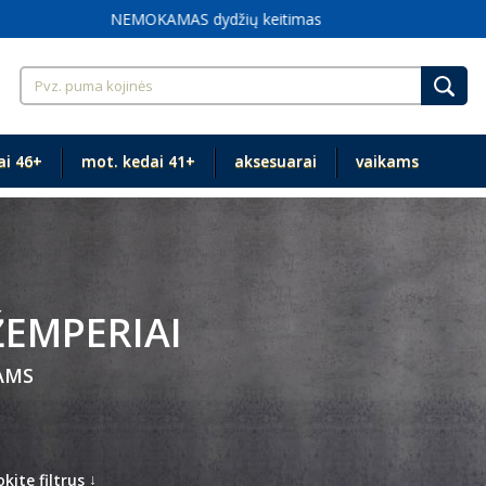
Didelių dydžių rūbai nuo XXL+
ai 46+
mot. kedai 41+
aksesuarai
vaikams
EMPERIAI
AMS
↓
kite filtrus