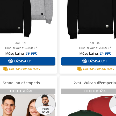
XXL
3XL
XXL
3XL
Buvusi kaina:
59.98
€*
Buvusi kaina:
29.99
€*
39.99€
24.99€
Mūsų kaina:
Mūsų kaina:
UŽSISAKYTI
UŽSISAKYTI
GREITAS PRISTATYMAS
GREITAS PRISTATYMAS
Schoolino džemperis
2vnt. Vulcan džemperia
DIDELI DYDŽIAI
DIDELI DYDŽIAI