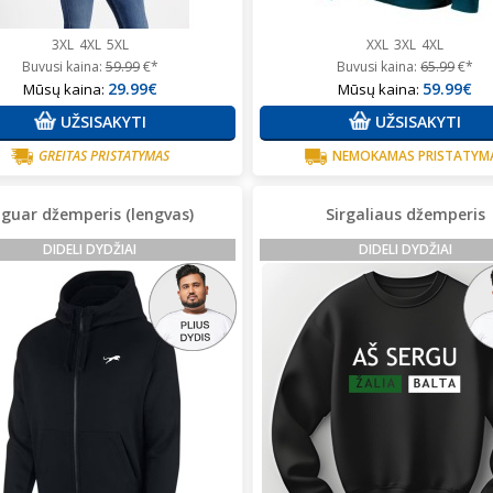
3XL
4XL
5XL
XXL
3XL
4XL
Buvusi kaina:
59.99
€*
Buvusi kaina:
65.99
€*
29.99€
59.99€
Mūsų kaina:
Mūsų kaina:
UŽSISAKYTI
UŽSISAKYTI
GREITAS PRISTATYMAS
NEMOKAMAS PRISTATYM
aguar džemperis (lengvas)
Sirgaliaus džemperis
DIDELI DYDŽIAI
DIDELI DYDŽIAI