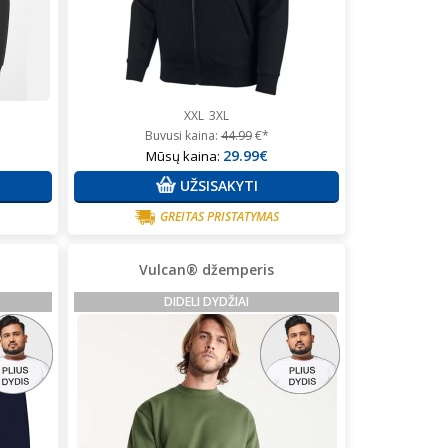
XXL
3XL
Buvusi kaina:
44.99
€*
29.99€
Mūsų kaina:
UŽSISAKYTI
GREITAS PRISTATYMAS
Vulcan® džemperis
DIDELI DYDŽIAI