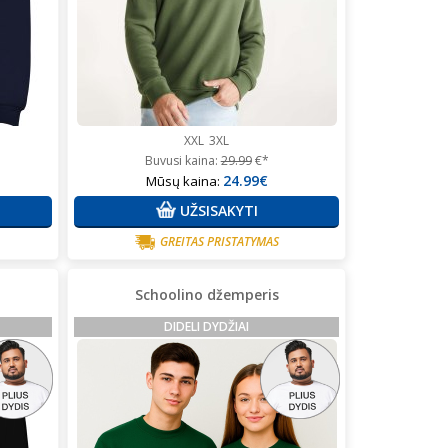
XXL
3XL
Buvusi kaina:
29.99
€*
24.99€
Mūsų kaina:
UŽSISAKYTI
GREITAS PRISTATYMAS
Schoolino džemperis
DIDELI DYDŽIAI