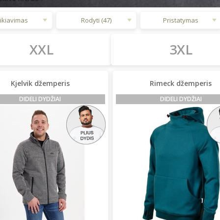
ikiavimas
Rodyti (47)
Pristatymas
XXL
3XL
Kjelvik džemperis
Rimeck džemperis
DIDELI DYDŽIAI
DIDELI DYDŽIAI