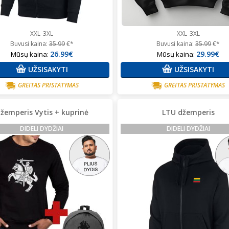
XXL
3XL
XXL
3XL
Buvusi kaina:
35.99
€*
Buvusi kaina:
35.99
€*
26.99€
29.99€
Mūsų kaina:
Mūsų kaina:
UŽSISAKYTI
UŽSISAKYTI
GREITAS PRISTATYMAS
GREITAS PRISTATYMAS
žemperis Vytis + kuprinė
LTU džemperis
DIDELI DYDŽIAI
DIDELI DYDŽIAI