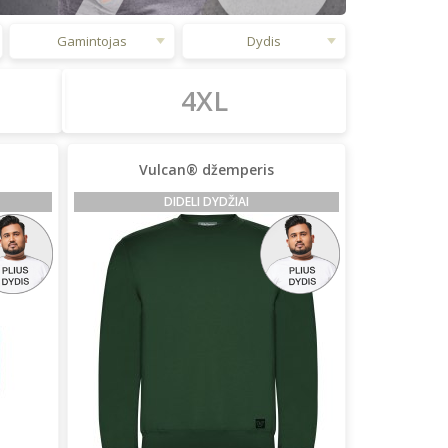
Gamintojas
Dydis
4XL
Vulcan® džemperis
DIDELI DYDŽIAI