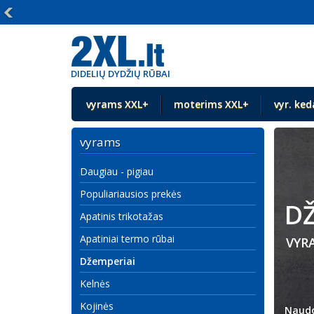
DIDELIŲ DYDŽIŲ RŪBAI
vyrams XXL+
moterims XXL+
vyr. ked
vyrams
Daugiau - pigiau
Populiariausios prekės
DŽ
Apatinis trikotažas
Apatiniai termo rūbai
VYR
Džemperiai
Kelnės
Kojinės
Naudo