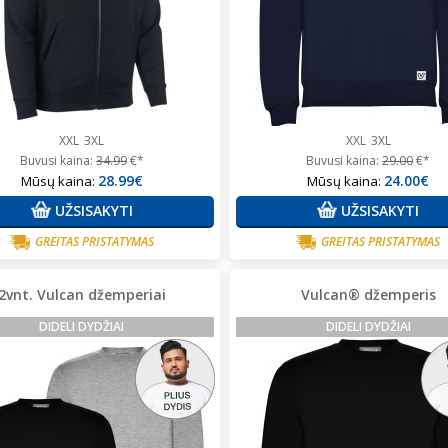
XXL
3XL
XXL
3XL
Buvusi kaina:
34.99
€*
Buvusi kaina:
29.00
€*
28.99€
24.00€
Mūsų kaina:
Mūsų kaina:
UŽSISAKYTI
UŽSISAKYTI
GREITAS PRISTATYMAS
GREITAS PRISTATYMAS
2vnt. Vulcan džemperiai
Vulcan® džemperis
DIDELI DYDŽIAI
DIDELI DYDŽIAI