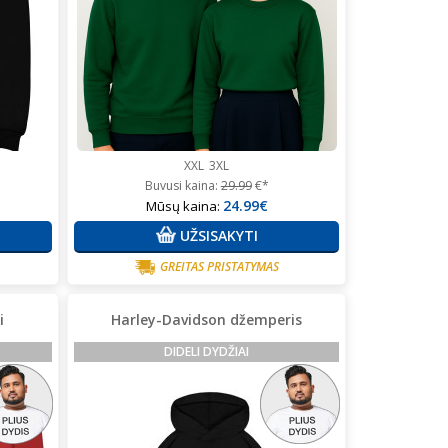
XXL
3XL
Buvusi kaina:
29.99
€*
24.99€
Mūsų kaina:
UŽSISAKYTI
GREITAS PRISTATYMAS
i
Harley-Davidson džemperis
DIDELI DYDŽIAI