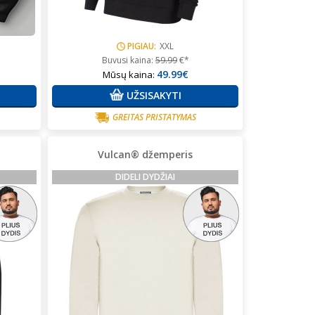
PIGIAU:
XXL
Buvusi kaina:
59.99
€*
49.99€
Mūsų kaina:
UŽSISAKYTI
GREITAS PRISTATYMAS
Vulcan® džemperis
DIDELI DYDŽIAI