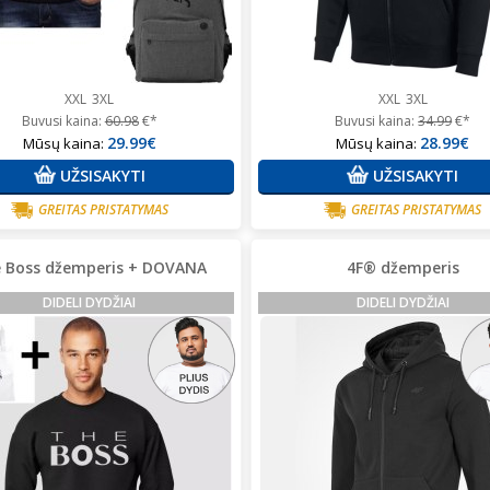
XXL
3XL
XXL
3XL
Buvusi kaina:
60.98
€*
Buvusi kaina:
34.99
€*
29.99€
28.99€
Mūsų kaina:
Mūsų kaina:
UŽSISAKYTI
UŽSISAKYTI
GREITAS PRISTATYMAS
GREITAS PRISTATYMAS
 Boss džemperis + DOVANA
4F® džemperis
DIDELI DYDŽIAI
DIDELI DYDŽIAI