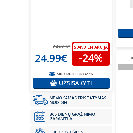
32.99 €*
ŠIANDIEN AKCIJA
-24%
24.99€
J
ŠIUO METU PERKA:
16
UŽSISAKYTI
NEMOKAMAS PRISTATYMAS
NUO 50€
365 DIENŲ GRĄŽINIMO
GARANTIJA
TIK KOKYBIŠKOS