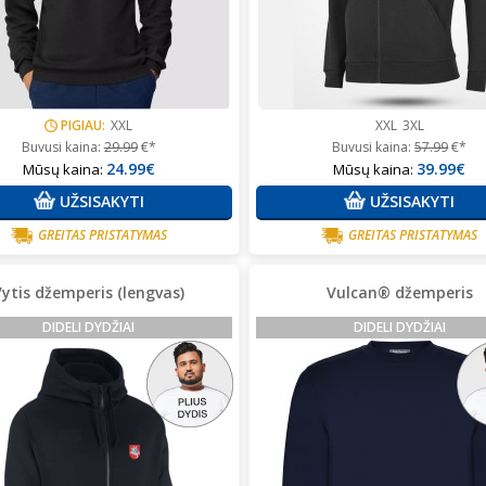
PIGIAU:
XXL
XXL
3XL
Buvusi kaina:
29.99
€*
Buvusi kaina:
57.99
€*
24.99€
39.99€
Mūsų kaina:
Mūsų kaina:
UŽSISAKYTI
UŽSISAKYTI
GREITAS PRISTATYMAS
GREITAS PRISTATYMAS
Vytis džemperis (lengvas)
Vulcan® džemperis
DIDELI DYDŽIAI
DIDELI DYDŽIAI