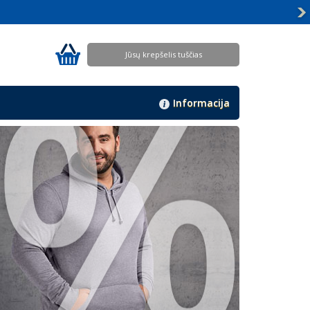
%
Jūsų krepšelis tuščias
Informacija