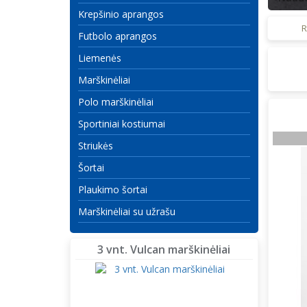
Krepšinio aprangos
R
Futbolo aprangos
Liemenės
Marškinėliai
Polo marškinėliai
Sportiniai kostiumai
Striukės
Šortai
Plaukimo šortai
Marškinėliai su užrašu
3 vnt. Vulcan marškinėliai