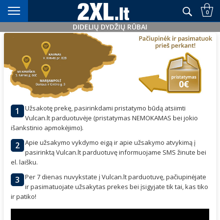
Didelių dydžių rūbai nuo XXL+
0
DIDELIŲ DYDŽIŲ RŪBAI
Pasimatuok
Užsakotę prekę, pasirinkdami pristatymo būdą atsiimti
1
Vulcan.lt parduotuvėje (pristatymas NEMOKAMAS bei jokio
išankstinio apmokėjimo).
Apie užsakymo vykdymo eigą ir apie užsakymo atvykimą į
2
pasirinktą Vulcan.lt parduotuvę informuojame SMS žinute bei
el. laišku.
Per 7 dienas nuvykstate į Vulcan.lt parduotuvę, pačiupinėjate
3
ir pasimatuojate užsakytas prekes bei įsigyjate tik tai, kas tiko
ir patiko!