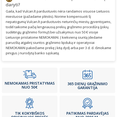
daryti?
Gaila, kad Vulcan.lt parduotuvės nėra randamos visuose Lietuvos
miestuose (pažadame plėstis). Norime kompensuoti šį
nepatogumą Vulcan.lt parduotuvės neturinčių miestų gyventojams,
todėl taikome pačią lengviausią prekių grąžinimo procedūrą (jokių
sudėtingų grąžinimo formų!) bei užsakymus nuo 50 € visoje
Lietuvoje pristatome NEMOKAMAI. Į kiekvieną siuntą įdedame
paruoštą atgalinį siuntos grąžinimo lipduką ir operatyviai
NEMOKAMAI pakeičiame prekę į kitą dydį arba per 3 d. d. išmokame
pinigus į nurodytą banko sąskaitą.
NEMOKAMAS PRISTATYMAS
365 DIENŲ GRĄŽINIMO
NUO 50€
GARANTIJA
PATIKIMAS PARDAVĖJAS
TIK KOKYBIŠKOS