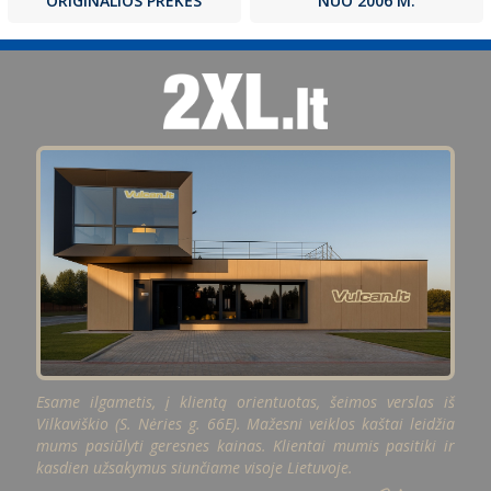
NUO 2006 M.
ORIGINALIOS PREKĖS
Esame ilgametis, į klientą orientuotas, šeimos verslas iš
Vilkaviškio (S. Nėries g. 66E). Mažesni veiklos kaštai leidžia
mums pasiūlyti geresnes kainas. Klientai mumis pasitiki ir
kasdien užsakymus siunčiame visoje Lietuvoje.