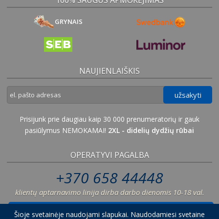
GRYNAIS
NAUJIENLAIŠKIS
užsakyti
Prisijunk prie daugiau kaip 30 000 prenumeratorių ir gauk
pasiūlymus NEMOKAMAI!
2XL - didelių dydžių rūbai
OPERATYVI PAGALBA
+370 658 44448
klientų aptarnavimo linija dirba darbo dienomis 10-18 val.
palikti pranešimą
Šioje svetainėje naudojami slapukai. Naudodamiesi svetaine