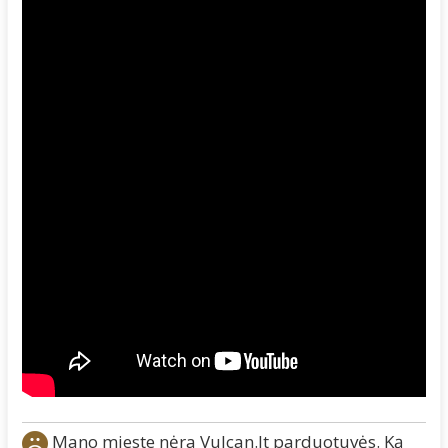
Mano mieste nėra Vulcan.lt parduotuvės. Ką