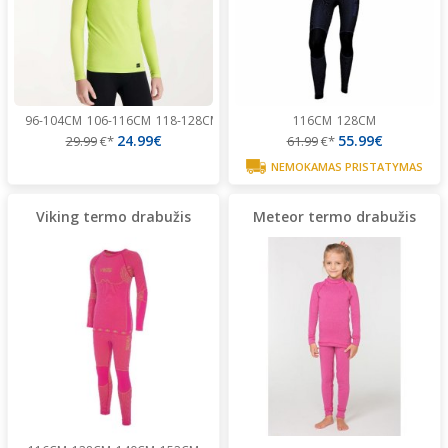
96-104CM
106-116CM
118-128CM
130-140CM
116CM
154-164CM
128CM
166-176CM
24.99€
55.99€
29.99
€*
61.99
€*
NEMOKAMAS PRISTATYMAS
Viking termo drabužis
Meteor termo drabužis