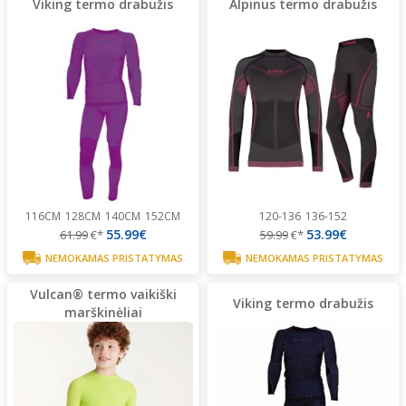
Viking termo drabužis
Alpinus termo drabužis
116CM
128CM
140CM
152CM
120-136
136-152
55.99€
53.99€
61.99
€*
59.99
€*
NEMOKAMAS PRISTATYMAS
NEMOKAMAS PRISTATYMAS
Vulcan® termo vaikiški
Viking termo drabužis
marškinėliai