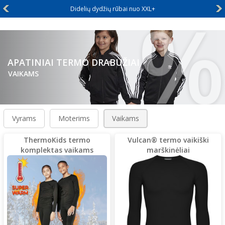
%
džių rūbai nuo XXL+
NEMOKAMA
APATINIAI TERMO DRABUŽIAI
VAIKAMS
Vyrams
Moterims
Vaikams
ThermoKids termo
Vulcan® termo vaikiški
komplektas vaikams
marškinėliai