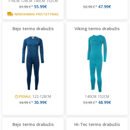
116CM
128CM
140CM
152CM
55.99€
47.99€
61.99
€*
52.99
€*
NEMOKAMAS PRISTATYMAS
Bejo termo drabužis
Viking termo drabužis
PIGIAU:
122-128CM
140CM
152CM
30.99€
48.99€
34.99
€*
53.99
€*
Bejo termo drabužis
Hi-Tec termo drabužis