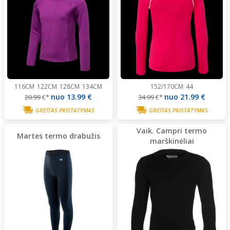
116CM
122CM
128CM
134CM
152/170CM
44
nuo
13.99 €
nuo
21.99 €
20.99
€*
34.99
€*
GREITAS PRISTATYMAS
GREITAS PRISTATYMAS
Vaik. Campri termo
Martes termo drabužis
marškinėliai