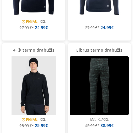
PIGIAU:
XXL
24.99€
24.99€
27.99
€*
27.99
€*
4F® termo drabužis
Elbrus termo drabužis
PIGIAU:
XXL
M/L
XL/XXL
25.99€
38.99€
28.99
€*
42.99
€*