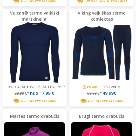
GREITAS PRISTATYMAS
GREITAS PRISTATYMAS
(0 €)
Vulcan® termo vaikiški
Viking vaikiškas termo
marškinėliai
komlektas
96-104CM
106-116CM
118-128CM
130-140CM
PIGIAU:
154-164CM
116-128CM
166-176CM
nuo
17.99 €
49.99€
29.99
€*
69.99
€*
GREITAS PRISTATYMAS
GREITAS PRISTATYMAS
Martes termo drabužis
Brugi termo drabužis