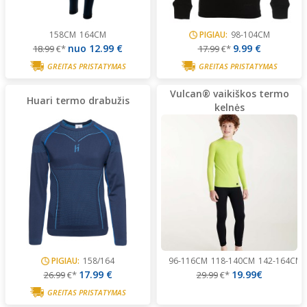
158CM
164CM
PIGIAU:
98-104CM
nuo
12.99 €
9.99 €
18.99
€*
17.99
€*
GREITAS PRISTATYMAS
GREITAS PRISTATYMAS
Vulcan® vaikiškos termo
Huari termo drabužis
kelnės
PIGIAU:
158/164
96-116CM
118-140CM
142-164CM
17.99 €
19.99€
26.99
€*
29.99
€*
GREITAS PRISTATYMAS