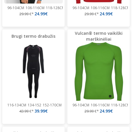
96-104CM
106-116CM
118-128CM
130-140CM
96-104CM
154-164CM
106-116CM
166-176CM
118-128CM
24.99€
24.99€
29.99
€*
29.99
€*
Vulcan® termo vaikiški
Brugi termo drabužis
marškinėliai
116-134CM
134-152
152-170CM
96-104CM
106-116CM
118-128CM
39.99€
24.99€
43.99
€*
29.99
€*