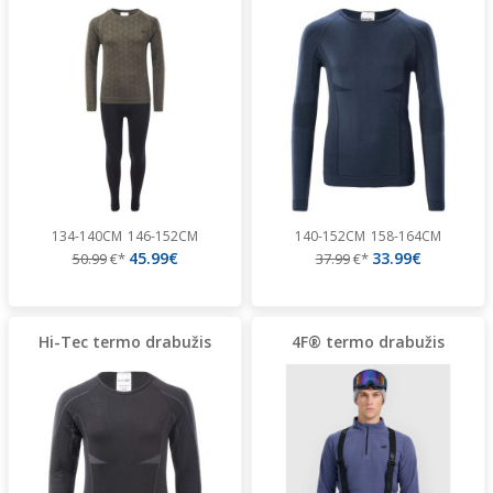
134-140CM
146-152CM
140-152CM
158-164CM
45.99€
33.99€
50.99
€*
37.99
€*
Hi-Tec termo drabužis
4F® termo drabužis