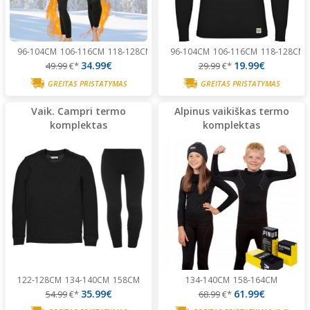
96-104CM
106-116CM
118-128CM
130-140CM
96-104CM
142-152CM
106-116CM
154-164CM
118-128CM
34.99€
19.99€
49.99
€*
29.99
€*
GREITAS PRISTATYMAS
GREITAS PRISTATYMAS
Vaik. Campri termo
Alpinus vaikiškas termo
komplektas
komplektas
122-128CM
134-140CM
158CM
134-140CM
158-164CM
35.99€
61.99€
54.99
€*
68.99
€*