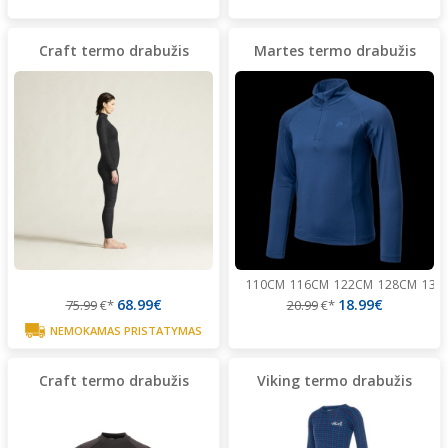
Craft termo drabužis
Martes termo drabužis
110CM
116CM
122CM
128CM
134
68.99€
18.99€
75.99
€*
20.99
€*
NEMOKAMAS PRISTATYMAS
Craft termo drabužis
Viking termo drabužis