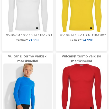
96-104CM
106-116CM
118-128CM
130-140CM
96-104CM
154-164CM
106-116CM
166-176CM
118-128CM
24.99€
24.99€
29.99
€*
29.99
€*
Vulcan® termo vaikiški
Vulcan® termo vaikiški
marškinėliai
marškinėliai