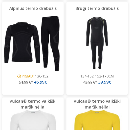
Alpinus termo drabužis
Brugi termo drabužis
PIGIAU:
136-152
134-152
152-170CM
46.99€
39.99€
51.99
€*
43.99
€*
Vulcan® termo vaikiški
Vulcan® termo vaikiški
marškinėliai
marškinėliai