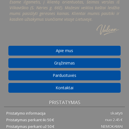
Esame ilgametis, į klientą orientuotas, šeimos verslas iš
Vilkaviškio (S. Nėries g. 66E). Mažesni veiklos kaštai leidžia
mums pasiūlyti geresnes kainas. Klientai mumis pasitiki ir
kasdien užsakymus siunčiame visoje Lietuvoje.
Apie mus
Grąžinimas
Parduotuvės
Kontaktai
PRISTATYMAS
Pristatymo informacija
skaityti
Pristatymas perkant iki 50 €
nuo 2.45 €
Pristatymas perkant už 50 €
NEMOKAMAI