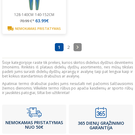
128-140CM
140-152CM
63.99€
70.99
€*
NEMOKAMAS PRISTATYMAS
1
2
Šioje kategorijoje rasite tik prekes, kurios skirtos didelius dydžius dėvintiems
žmonėms. Rinkitės iš plataus didelių dydžių asortimento, nes mūsų tikslas
padėti jums surasti didelių dydžių aprangą ir avalynę taip pat lengvai kaip ir
bet kokius standartinius drabužius ar avalynę.
Apatiniai termo drabužiai padės jums nesušalti net pačiomis šalčiausiomis
žiemos dienomis. Vilkėkite termo rūbus po apačia kasdienių ar sporto rūbų
ir jauskitės patogiai, šiltai bei užtikrintai!
NEMOKAMAS PRISTATYMAS
365 DIENŲ GRĄŽINIMO
NUO 50€
GARANTIJA