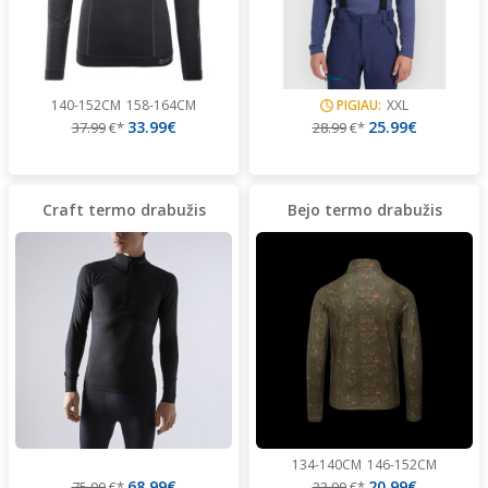
140-152CM
158-164CM
PIGIAU:
XXL
33.99€
25.99€
37.99
€*
28.99
€*
Craft termo drabužis
Bejo termo drabužis
134-140CM
146-152CM
68.99€
20.99€
75.99
€*
23.99
€*