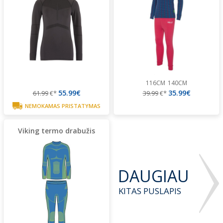
116CM
140CM
55.99€
35.99€
61.99
€*
39.99
€*
NEMOKAMAS PRISTATYMAS
Viking termo drabužis
DAUGIAU
KITAS PUSLAPIS