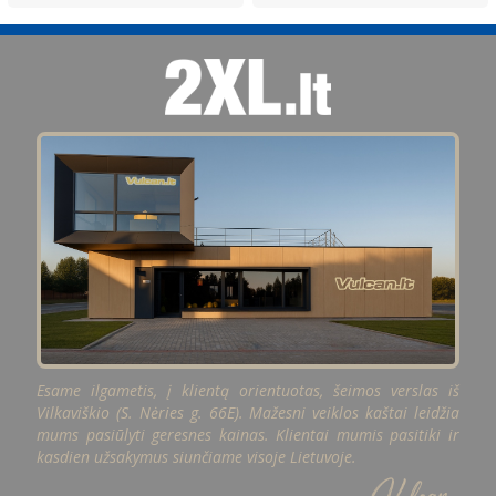
Esame ilgametis, į klientą orientuotas, šeimos verslas iš
Vilkaviškio (S. Nėries g. 66E). Mažesni veiklos kaštai leidžia
mums pasiūlyti geresnes kainas. Klientai mumis pasitiki ir
kasdien užsakymus siunčiame visoje Lietuvoje.