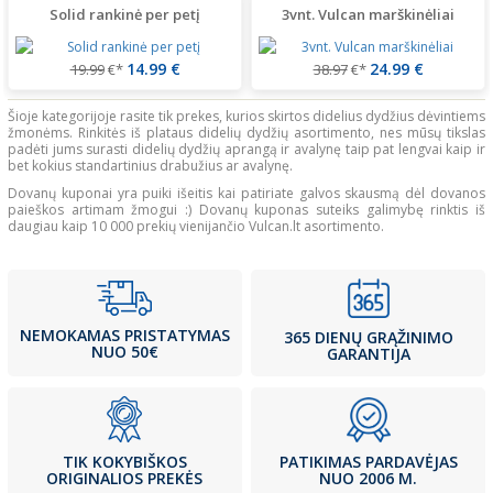
Solid rankinė per petį
3vnt. Vulcan marškinėliai
14.99 €
24.99 €
19.99
€*
38.97
€*
Šioje kategorijoje rasite tik prekes, kurios skirtos didelius dydžius dėvintiems
žmonėms. Rinkitės iš plataus didelių dydžių asortimento, nes mūsų tikslas
padėti jums surasti didelių dydžių aprangą ir avalynę taip pat lengvai kaip ir
bet kokius standartinius drabužius ar avalynę.
Dovanų kuponai yra puiki išeitis kai patiriate galvos skausmą dėl dovanos
paieškos artimam žmogui :) Dovanų kuponas suteiks galimybę rinktis iš
daugiau kaip 10 000 prekių vienijančio Vulcan.lt asortimento.
NEMOKAMAS PRISTATYMAS
365 DIENŲ GRĄŽINIMO
NUO 50€
GARANTIJA
PATIKIMAS PARDAVĖJAS
TIK KOKYBIŠKOS
NUO 2006 M.
ORIGINALIOS PREKĖS