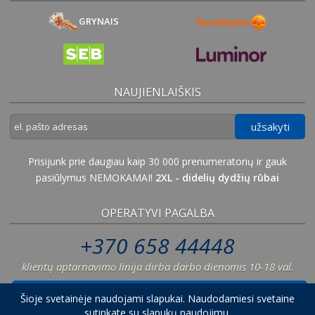
GRYNAIS
NAUJIENLAIŠKIS
užsakyti
Prisijunk prie daugiau kaip 30 000 prenumeratorių ir gauk
pasiūlymus NEMOKAMAI!
2XL - didelių dydžių rūbai
OPERATYVI PAGALBA
+370 658 44448
klientų aptarnavimo linija dirba darbo dienomis 10-18 val.
palikti pranešimą
Šioje svetainėje naudojami slapukai. Naudodamiesi svetaine
sutinkate su slapukų naudojimu.