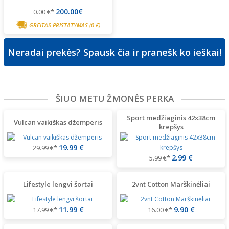
200.00€
0.00
€*
GREITAS PRISTATYMAS
(0 €)
Neradai prekės? Spausk čia ir pranešk ko ieškai!
ŠIUO METU ŽMONĖS PERKA
Sport medžiaginis 42x38cm
Vulcan vaikiškas džemperis
krepšys
19.99 €
29.99
€*
2.99 €
5.99
€*
Lifestyle lengvi šortai
2vnt Cotton Marškinėliai
11.99 €
9.90 €
17.99
€*
16.00
€*