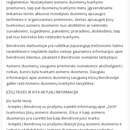
reglamentus. Nustatydami asmens duomenų tvarkymo
priemones, taip pat duomenų tvarkymo metu, įgyvendiname
tinkamas teisės aktuose nustatytas duomenų apsaugos
technines ir organizacines priemones, skirtas apsaugoti Jūsų
tvarkomus asmens duomenis nuo atsitiktinio ar neteisėto
sunaikinimo, sugadinimo, pakeitimo, praradimo, atskleidimo, taip
pat nuo bet kokio kito neteisėto tvarkymo.
Bendrovės darbuotojai yra raštiškai įsipareigoję trečiosioms šalims
neatskleisti ir neplatinti darbo vietoje gaunamos informacijos apie
bendrovės klientus, įskaitant ir Bendrovės svetainės lankytojus.
Asmens duomenų saugumo priemonės nustatomos atsižvelgiant į
rizikas, kurios kyla tvarkant asmens duomenis. Daugiau
informacijos apie asmens duomenų saugumą mūsų Bendrovėje
galite rasti Asmens duomenų tvarkymo taisyklėse.
JŪSŲ TEISĖS IR KITA AKTUALI INFORMACIJA
Jūs turite teisę:
- kreiptis į Bendrovę su prašymu suteikti informaciją apie „2xl.lt“
tvarkomus Jūsų asmens duomenis, iš kur ir kaip asmens
duomenys yra surinkti bei kaip Bendrovė juos tvarko;
- kreiptis į Bendrovę su prašymu ištaisyti Jūsų asmens duomenis ir
(arba) sustabdyti tokių asmens duomenų tvarkymo veiksmus,