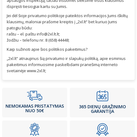
apsaugos inspekciją, tačiau visuomet sieksime visus klausimus
išspręsti tiesiogiai kartu su Jumis.
Jei dėl šioje privatumo politikoje pateiktos informacijos Jums iškiltų
klausimų, maloniai prašome kreiptis į „2xl.lt“ bet kuriuo Jums
patogiu būdu:
raštu – el. paštu
info@2xl.lt.lt
;
žodžiu – telefonu nr. 8 (658) 44448;
Kaip sužinoti apie šios politikos pakeitimus?
„2xl.lt“ atnaujinus šią privatumo ir slapukų politiką, apie esminius
pakeitimus informuosime paskelbdami pranešimą interneto
svetainėje www.2xl.lt;
NEMOKAMAS PRISTATYMAS
365 DIENŲ GRĄŽINIMO
NUO 50€
GARANTIJA