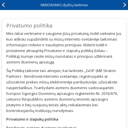
Didelių dydžių rūbai nuo XXL+
Privatumo politika
Mes labai vertiname ir saugome Jūsų privatumą, todėl siekiame Jus
kuo aiškiau supažindinti su mūsų interneto svetainėje taikomais
informacijos rinkimo ir naudojimo principais. Būtent todėl ir
pristatome atnaujintą Privatumo ir slapukų politiką (toliau –
Politiką), kurioje rasite mūsų nuostatas ir principus užtikrinant
asmens duomenų apsaugą.
Šią Politiką taikome tais atvejais, kai lankotės „2xl.lt“ (MB Straton
Partners - Bendrovė) interneto svetainėje, registruojatės ar
užsisakote prekes mūsų elektroninėje parduotuvėje, užsisakote
naujienlaiškius. Tvarkydami asmens duomenis vadovaujamės
Europos Sąjungos Duomenų apsaugos reglamento Nr. 2016/679,
Lietuvos Respublikos asmens duomenų teisinės apsaugos
įstatymo ir kitų susijusių teisės aktų reikalavimais bei
kontroliuojančių institucijų nurodymais.
Privatumo ir slapukų politika
Bendrovės asmens duomenų tvarkymas