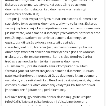
išskyrus saugojimą, tuo atveju, kai susipažinę su asmens
duomenimis Jūs nustatote, kad duomenys yra neteisingi,
neišsamūs ar netikslūs;
- kreiptis į Bendrovę su prašymu sunaikinti asmens duomenis ar
sustabdyti tokių asmens duomenų tvarkymo veiksmus, išskyrus
saugojimą, tuo atveju, kai susipažinę su savo asmens duomenimis
Jūs nustatote, kad asmens duomenys yra tvarkomi neteisėtai arba
nesąžiningai, tvarkomi pertekliniai asmens duomenys ar
egzistuoja kiti teisės aktuose nustatyti pagrindai;
- nesutikti, kad būtų tvarkomi Jūsų asmens duomenys, kai šie
duomenys tvarkomi ar ketinami tvarkyti tiesioginės rinkodaros
tikslais, arba dėl teisėto intereso, kurio siekia Bendrovė arba
trečiasis asmuo, kuriam teikiami asmens duomenys.
- susistemintu, įprastai naudojamu ir kompiuterio skaitomu
formatu gauti su savimi susijusius asmens duomenis, kuriuos
pateikėte Bendrovei, ir persiųsti šiuos duomenis kitam duomenų
valdytojui, arba reikalauti, kad Bendrovė tiesiogiai persiųstų tokius
asmens duomenis kitam duomenų valdytojui, kai tai techniškai
įmanoma (teisė į duomenų perkeliamumą).
Dėl savo teisių įgyvendinimo ar nusiskundimų, galite kreiptis
info@2xl.lt
. Taip pat galite kreiptis ir į Valstybinę duomenų