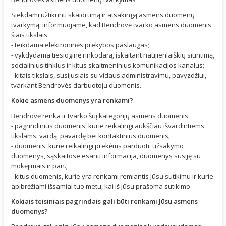
Siekdami užtikrinti skaidrumą ir atsakingą asmens duomenų
tvarkymą, informuojame, kad Bendrovė tvarko asmens duomenis
šiais tikslais:
- teikdama elektroninės prekybos paslaugas;
- vykdydama tiesioginę rinkodarą, įskaitant naujienlaiškių siuntimą,
socialinius tinklus ir kitus skaitmeninius komunikacijos kanalus;
- kitais tikslais, susijusiais su vidaus administravimu, pavyzdžiui,
tvarkant Bendrovės darbuotojų duomenis.
Kokie asmens duomenys yra renkami?
Bendrovė renka ir tvarko šių kategorijų asmens duomenis:
- pagrindinius duomenis, kurie reikalingi aukščiau išvardintiems
tikslams: vardą, pavardę bei kontaktinius duomenis;
- duomenis, kurie reikalingi prekėms parduoti: užsakymo
duomenys, sąskaitose esanti informacija, duomenys susiję su
mokėjimais ir pan.;
- kitus duomenis, kurie yra renkami remiantis Jūsų sutikimu ir kurie
apibrėžiami išsamiai tuo metu, kai iš Jūsų prašoma sutikimo.
Kokiais teisiniais pagrindais gali būti renkami Jūsų asmens
duomenys?