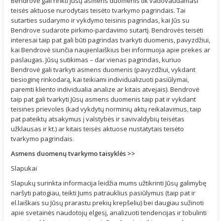
Bendrovė gali rinkti Jūsų asmens duomenis tik vadovaudamasi
teisės aktuose nurodytais teisėto tvarkymo pagrindais. Tai
sutarties sudarymo ir vykdymo teisinis pagrindas, kai Jūs su
Bendrove sudarote pirkimo-pardavimo sutartį. Bendrovės teisėti
interesai taip pat gali būti pagrindas tvarkyti duomenis, pavyzdžiui,
kai Bendrovė siunčia naujienlaiškius bei informuoja apie prekes ar
paslaugas. Jūsų sutikimas – dar vienas pagrindas, kuriuo
Bendrovė gali tvarkyti asmens duomenis (pavyzdžiui, vykdant
tiesioginę rinkodarą, kai teikiami individualizuoti pasiūlymai,
paremti kliento individualia analize ar kitais atvejais). Bendrovė
taip pat gali tvarkyti Jūsų asmens duomenis taip pat ir vykdant
teisines prievoles (kad vykdytų norminių aktų reikalavimus, taip
pat pateiktų atsakymus į valstybės ir savivaldybių teisėtas
užklausas ir kt.) ar kitais teisės aktuose nustatytais teisėto
tvarkymo pagrindais.
Asmens duomenų tvarkymo taisyklės >>
Slapukai
Slapukų surinkta informacija leidžia mums užtikrinti Jūsų galimybę
naršyti patogiau, teikti Jums patrauklius pasiūlymus (taip pat ir
el.laiškais su Jūsų prarastu prekių krepšeliu) bei daugiau sužinoti
apie svetainės naudotojų elgesį, analizuoti tendencijas ir tobulinti