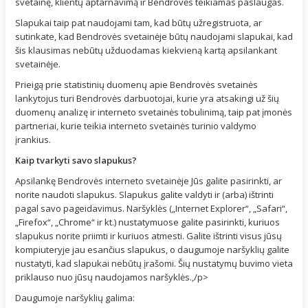
svetainę, klientų aptarnavimą ir Bendrovės teikiamas paslaugas.
Slapukai taip pat naudojami tam, kad būtų užregistruota, ar
sutinkate, kad Bendrovės svetainėje būtų naudojami slapukai, kad
šis klausimas nebūtų užduodamas kiekvieną kartą apsilankant
svetainėje.
Prieigą prie statistinių duomenų apie Bendrovės svetainės
lankytojus turi Bendrovės darbuotojai, kurie yra atsakingi už šių
duomenų analizę ir interneto svetainės tobulinimą, taip pat įmonės
partneriai, kurie teikia interneto svetainės turinio valdymo
įrankius.
Kaip tvarkyti savo slapukus?
Apsilankę Bendrovės interneto svetainėje Jūs galite pasirinkti, ar
norite naudoti slapukus. Slapukus galite valdyti ir (arba) ištrinti
pagal savo pageidavimus. Naršyklės („Internet Explorer“, „Safari“,
„Firefox“, „Chrome“ ir kt.) nustatymuose galite pasirinkti, kuriuos
slapukus norite priimti ir kuriuos atmesti. Galite ištrinti visus jūsų
kompiuteryje jau esančius slapukus, o daugumoje naršyklių galite
nustatyti, kad slapukai nebūtų įrašomi. Šių nustatymų buvimo vieta
priklauso nuo jūsų naudojamos naršyklės.,/p>
Daugumoje naršyklių galima: