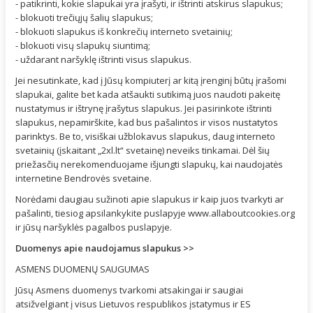
- patikrinti, kokie slapukai yra įrašyti, ir ištrinti atskirus slapukus;
- blokuoti trečiųjų šalių slapukus;
- blokuoti slapukus iš konkrečių interneto svetainių;
- blokuoti visų slapukų siuntimą;
- uždarant naršyklę ištrinti visus slapukus.
Jei nesutinkate, kad į Jūsų kompiuterį ar kitą įrenginį būtų įrašomi
slapukai, galite bet kada atšaukti sutikimą juos naudoti pakeitę
nustatymus ir ištrynę įrašytus slapukus. Jei pasirinkote ištrinti
slapukus, nepamirškite, kad bus pašalintos ir visos nustatytos
parinktys. Be to, visiškai užblokavus slapukus, daug interneto
svetainių (įskaitant „2xl.lt“ svetainę) neveiks tinkamai. Dėl šių
priežasčių nerekomenduojame išjungti slapukų, kai naudojatės
internetine Bendrovės svetaine.
Norėdami daugiau sužinoti apie slapukus ir kaip juos tvarkyti ar
pašalinti, tiesiog apsilankykite puslapyje www.allaboutcookies.org
ir jūsų naršyklės pagalbos puslapyje.
Duomenys apie naudojamus slapukus >>
ASMENS DUOMENŲ SAUGUMAS
Jūsų Asmens duomenys tvarkomi atsakingai ir saugiai
atsižvelgiant į visus Lietuvos respublikos įstatymus ir ES