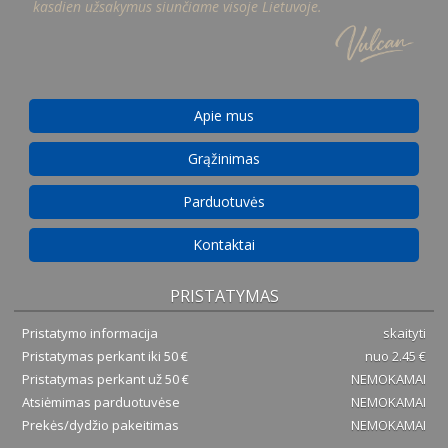
kasdien užsakymus siunčiame visoje Lietuvoje.
Apie mus
Grąžinimas
Parduotuvės
Kontaktai
PRISTATYMAS
Pristatymo informacija
skaityti
Pristatymas perkant iki 50 €
nuo 2.45 €
Pristatymas perkant už 50 €
NEMOKAMAI
Atsiėmimas parduotuvėse
NEMOKAMAI
Prekės/dydžio pakeitimas
NEMOKAMAI