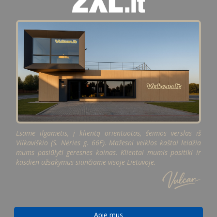
Esame ilgametis, į klientą orientuotas, šeimos verslas iš
Vilkaviškio (S. Nėries g. 66E). Mažesni veiklos kaštai leidžia
mums pasiūlyti geresnes kainas. Klientai mumis pasitiki ir
kasdien užsakymus siunčiame visoje Lietuvoje.
Apie mus