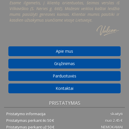
Esame ilgametis, į klientą orientuotas, šeimos verslas iš
Vilkaviškio (S. Nėries g. 66E). Mažesni veiklos kaštai leidžia
mums pasiūlyti geresnes kainas. Klientai mumis pasitiki ir
kasdien užsakymus siunčiame visoje Lietuvoje.
Apie mus
Grąžinimas
Parduotuvės
Kontaktai
PRISTATYMAS
Pristatymo informacija
skaityti
Pristatymas perkant iki 50 €
nuo 2.45 €
Pristatymas perkant už 50 €
NEMOKAMAI