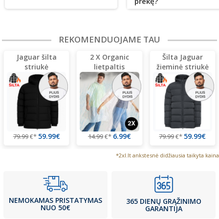
prekę?
REKOMENDUOJAME TAU
Jaguar šilta
2 X Organic
Šilta Jaguar
striukė
lietpaltis
žieminė striukė
59.99€
6.99€
59.99€
79.99
€*
14.99
€*
79.99
€*
*2xl.lt ankstesnė didžiausia taikyta kaina
NEMOKAMAS PRISTATYMAS
365 DIENŲ GRĄŽINIMO
NUO 50€
GARANTIJA