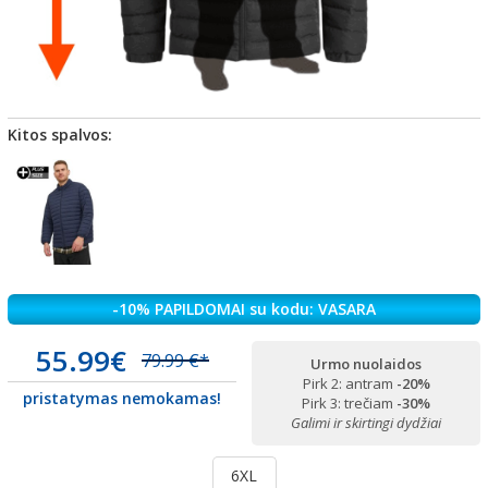
Kitos spalvos:
-10% PAPILDOMAI su kodu: VASARA
55.99€
79.99 €*
Urmo nuolaidos
Pirk 2: antram
-20%
pristatymas nemokamas!
Pirk 3: trečiam
-30%
Galimi ir skirtingi dydžiai
6XL