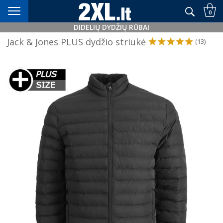
Didelių dydžių rūbai nuo XXL+
0
DIDELIŲ DYDŽIŲ RŪBAI
Jack & Jones PLUS dydžio striukė
(13)