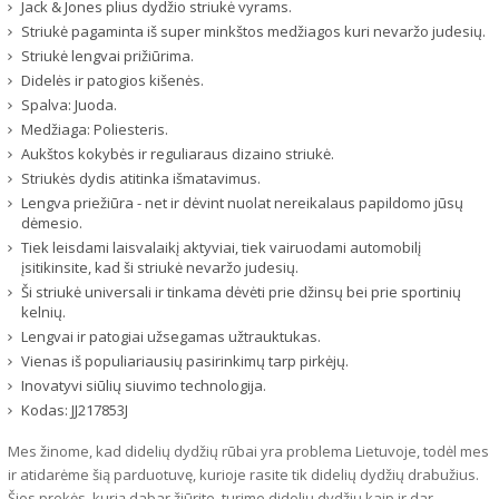
Jack & Jones plius dydžio striukė vyrams.
Striukė pagaminta iš super minkštos medžiagos kuri nevaržo judesių.
Striukė lengvai prižiūrima.
Didelės ir patogios kišenės.
Spalva: Juoda.
Medžiaga: Poliesteris.
Aukštos kokybės ir reguliaraus dizaino striukė.
Striukės dydis atitinka išmatavimus.
Lengva priežiūra - net ir dėvint nuolat nereikalaus papildomo jūsų
dėmesio.
Tiek leisdami laisvalaikį aktyviai, tiek vairuodami automobilį
įsitikinsite, kad ši striukė nevaržo judesių.
Ši striukė universali ir tinkama dėvėti prie džinsų bei prie sportinių
kelnių.
Lengvai ir patogiai užsegamas užtrauktukas.
Vienas iš populiariausių pasirinkimų tarp pirkėjų.
Inovatyvi siūlių siuvimo technologija.
Kodas:
JJ217853J
Mes žinome, kad didelių dydžių rūbai yra problema Lietuvoje, todėl mes
ir atidarėme šią parduotuvę, kurioje rasite tik didelių dydžių drabužius.
Šios prekės, kurią dabar žiūrite, turime didelių dydžių kaip ir dar