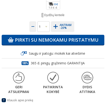
0 €
1-3 d. d.
Dydžių lentelė
ANTRAM
-20%
PIRKTI SU NEMOKAMU PRISTATYMU
Saugu ir patogu: mokėk kai atvešime
365 d. pinigų grąžinimo GARANTIJA
GERI
PATIKRINTA
DYDIS
ATSILIEPIMAI
KOKYBĖ
ATITINKA
Klausk apie prekę
?