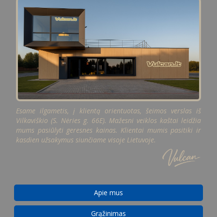
Esame ilgametis, į klientą orientuotas, šeimos verslas iš
Vilkaviškio (S. Nėries g. 66E). Mažesni veiklos kaštai leidžia
mums pasiūlyti geresnes kainas. Klientai mumis pasitiki ir
kasdien užsakymus siunčiame visoje Lietuvoje.
Apie mus
Grąžinimas