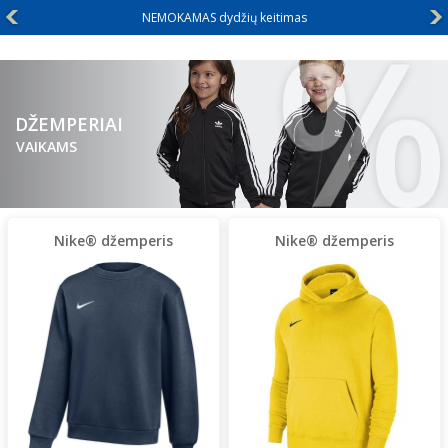
%
NEMOKAMAS dydžių keitimas
DŽEMPERIAI
VAIKAMS
Nike® džemperis
Nike® džemperis