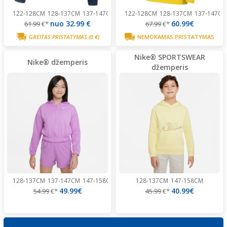
122-128CM
128-137CM
137-147CM
147-158CM
122-128CM
158-170CM
128-137CM
137-147CM
nuo
32.99 €
60.99€
61.99
€*
67.99
€*
GREITAS PRISTATYMAS
(0 €)
NEMOKAMAS PRISTATYMAS
Nike® SPORTSWEAR
Nike® džemperis
džemperis
128-137CM
137-147CM
147-158CM
158-170CM
128-137CM
147-158CM
49.99€
40.99€
54.99
€*
45.99
€*