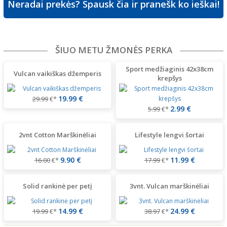
Neradai prekės? Spausk čia ir pranešk ko ieškai!
ŠIUO METU ŽMONĖS PERKA
Sport medžiaginis 42x38cm
Vulcan vaikiškas džemperis
krepšys
19.99 €
29.99
€*
2.99 €
5.99
€*
2vnt Cotton Marškinėliai
Lifestyle lengvi šortai
9.90 €
11.99 €
16.00
€*
17.99
€*
Solid rankinė per petį
3vnt. Vulcan marškinėliai
14.99 €
24.99 €
19.99
€*
38.97
€*