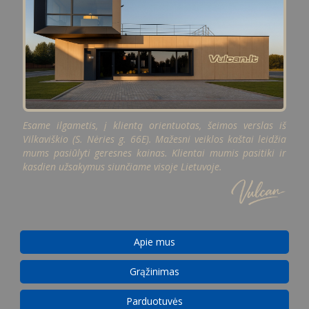
Esame ilgametis, į klientą orientuotas, šeimos verslas iš
Vilkaviškio (S. Nėries g. 66E). Mažesni veiklos kaštai leidžia
mums pasiūlyti geresnes kainas. Klientai mumis pasitiki ir
kasdien užsakymus siunčiame visoje Lietuvoje.
Apie mus
Grąžinimas
Parduotuvės