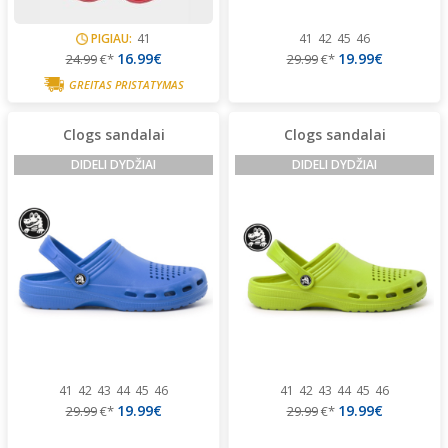
PIGIAU:
41
41
42
45
46
16.99€
19.99€
24.99
€*
29.99
€*
GREITAS PRISTATYMAS
Clogs sandalai
Clogs sandalai
DIDELI DYDŽIAI
DIDELI DYDŽIAI
41
42
43
44
45
46
41
42
43
44
45
46
19.99€
19.99€
29.99
€*
29.99
€*