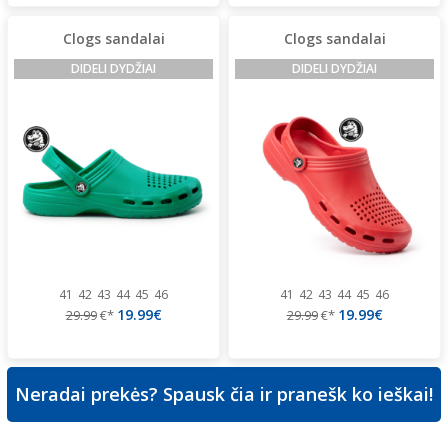
Clogs sandalai
Clogs sandalai
DIDELI DYDŽIAI
DIDELI DYDŽIAI
41
42
43
44
45
46
41
42
43
44
45
46
19.99€
19.99€
29.99
€*
29.99
€*
Neradai prekės? Spausk čia ir pranešk ko ieškai!