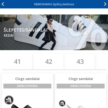
Didelių dydžių rūbai nuo XXL+
ŠLEPETĖS/SANDALAI
KEDAI
41
42
43
Clogs sandalai
Clogs sandalai
DIDELI DYDŽIAI
DIDELI DYDŽIAI