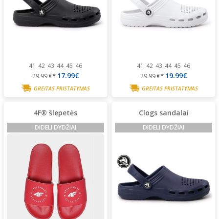
41
42
43
44
45
46
41
42
43
44
45
46
17.99€
19.99€
29.99
€*
29.99
€*
GREITAS PRISTATYMAS
GREITAS PRISTATYMAS
4F® šlepetės
Clogs sandalai
DIDELI DYDŽIAI
DIDELI DYDŽIAI