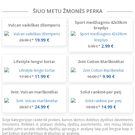
ŠIUO METU ŽMONĖS PERKA
Sport medžiaginis 42x38cm
Vulcan vaikiškas džemperis
krepšys
19.99 €
29.99
€*
2.99 €
5.99
€*
Lifestyle lengvi šortai
2vnt Cotton Marškinėliai
11.99 €
9.90 €
17.99
€*
16.00
€*
3vnt. Vulcan marškinėliai
Solid rankinė per petį
24.99 €
14.99 €
38.97
€*
19.99
€*
Šioje kategorijoje rasite tik prekes, kurios skirtos didelius dydžius dėvintiems
žmonėms. Rinkitės iš plataus didelių dydžių asortimento, nes mūsų tikslas
padėti jums surasti didelių dydžių aprangą ir avalynę taip pat lengvai kaip ir
bet kokius standartinius drabužius ar avalynę.