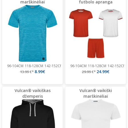
marškinėliai
futbolo apranga
96-104CM
118-128CM
142-152CM
166-176CM
96-104CM
118-128CM
142-152CM
8.99€
24.99€
13.99
€*
29.99
€*
Vulcan® vaikiškas
Vulcan® vaikiški
džemperis
marškinėliai