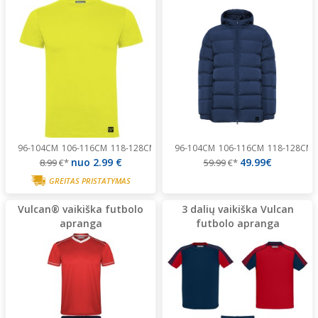
96-104CM
106-116CM
118-128CM
130-140CM
96-104CM
142-152CM
106-116CM
118-128CM
nuo
2.99 €
49.99€
8.99
€*
59.99
€*
GREITAS PRISTATYMAS
Vulcan® vaikiška futbolo
3 dalių vaikiška Vulcan
apranga
futbolo apranga