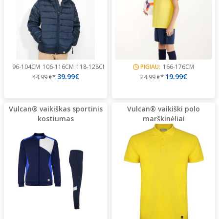
96-104CM
106-116CM
118-128CM
130-140CM
PIGIAU:
142-152CM
166-176CM
...
39.99€
19.99€
44.99
€*
24.99
€*
Vulcan® vaikiškas sportinis
Vulcan® vaikiški polo
kostiumas
marškinėliai