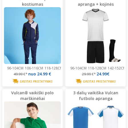
kostiumas
apranga + kojinės
96-104CM
106-116CM
118-128CM
130-140CM
96-104CM
142-152CM
118-128CM
...
142-152CM
nuo
24.99 €
24.99€
49.99
€*
29.99
€*
GREITAS PRISTATYMAS
GREITAS PRISTATYMAS
Vulcan® vaikiški polo
3 dalių vaikiška Vulcan
marškinėliai
futbolo apranga