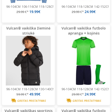
96-104CM
106-116CM
118-128CM
130-140CM
96-104CM
142-152CM
118-128CM
142-152CM
19.99€
24.99€
29.99
€*
29.99
€*
Vulcan® vaikiška žieminė
Vulcan® vaikiška futbolo
striukė
apranga + kojinės
96-104CM
118-128CM
130-140CM
142-152CM
96-104CM
154-164CM
118-128CM
166-176CM
142-152CM
49.99€
24.99€
59.99
€*
29.99
€*
GREITAS PRISTATYMAS
GREITAS PRISTATYMAS
Vulcan® vaikiškas sportinis
Vulcan® vaikiška futbolo