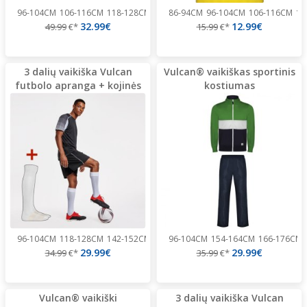
96-104CM
106-116CM
118-128CM
130-140CM
86-94CM
142-152CM
96-104CM
...
106-116CM
11
32.99€
12.99€
49.99
€*
15.99
€*
3 dalių vaikiška Vulcan
Vulcan® vaikiškas sportinis
futbolo apranga + kojinės
kostiumas
96-104CM
118-128CM
142-152CM
166-176CM
96-104CM
154-164CM
166-176CM
29.99€
29.99€
34.99
€*
35.99
€*
Vulcan® vaikiški
3 dalių vaikiška Vulcan