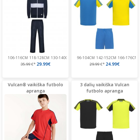
106-116CM
118-128CM
130-140CM
142-152CM
96-104CM
154-164CM
142-152CM
166-176CM
166-176CM
29.99€
24.99€
35.99
€*
29.99
€*
Vulcan® vaikiška futbolo
3 dalių vaikiška Vulcan
apranga
futbolo apranga