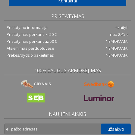
Kontaktai
PRISTATYMAS
Pristatymo informacija
skaityti
Pristatymas perkant iki 50 €
nuo 2.45 €
Pristatymas perkant už 50 €
NEMOKAMAI
Atsiėmimas parduotuvėse
NEMOKAMAI
Prekės/dydžio pakeitimas
NEMOKAMAI
100% SAUGUS APMOKĖJIMAS
GRYNAIS
NAUJIENLAIŠKIS
užsakyti