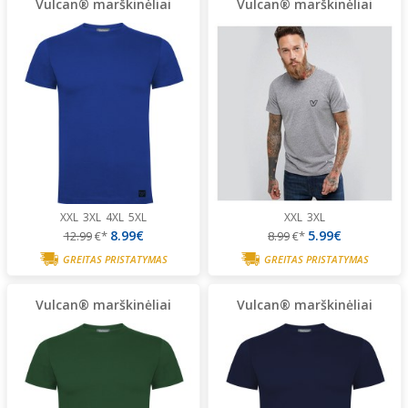
Vulcan® marškinėliai
Vulcan® marškinėliai
XXL
3XL
4XL
5XL
XXL
3XL
8.99€
5.99€
12.99
€*
8.99
€*
GREITAS PRISTATYMAS
GREITAS PRISTATYMAS
Vulcan® marškinėliai
Vulcan® marškinėliai