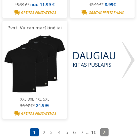
nuo
11.99 €
8.99€
15.99
€*
12.99
€*
GREITAS PRISTATYMAS
GREITAS PRISTATYMAS
3vnt. Vulcan marškinėliai
DAUGIAU
KITAS PUSLAPIS
XXL
3XL
4XL
5XL
24.99€
38.97
€*
GREITAS PRISTATYMAS
1
2
3
4
5
6
7
...
10