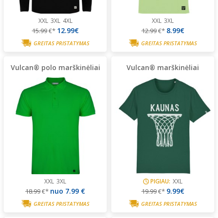
XXL
3XL
4XL
XXL
3XL
12.99€
8.99€
15.99
€*
12.99
€*
GREITAS PRISTATYMAS
GREITAS PRISTATYMAS
Vulcan® polo marškinėliai
Vulcan® marškinėliai
XXL
3XL
PIGIAU:
XXL
nuo
7.99 €
9.99€
18.99
€*
19.99
€*
GREITAS PRISTATYMAS
GREITAS PRISTATYMAS