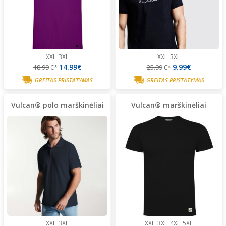
XXL
3XL
XXL
3XL
14.99€
9.99€
18.99
€*
25.99
€*
GREITAS PRISTATYMAS
GREITAS PRISTATYMAS
Vulcan® polo marškinėliai
Vulcan® marškinėliai
XXL
3XL
XXL
3XL
4XL
5XL