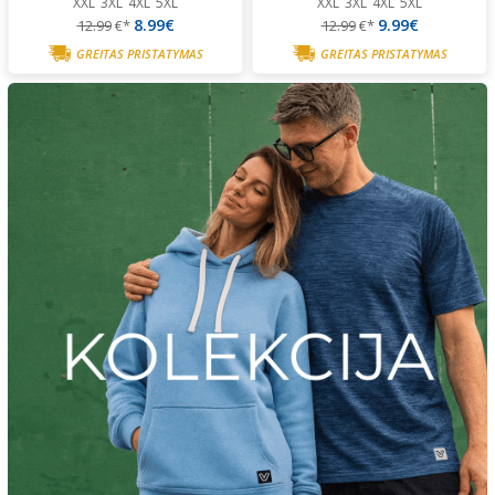
XXL
3XL
4XL
5XL
XXL
3XL
4XL
5XL
8.99€
9.99€
12.99
€*
12.99
€*
GREITAS PRISTATYMAS
GREITAS PRISTATYMAS