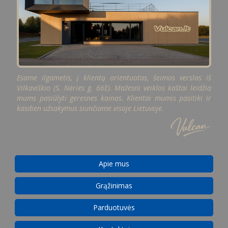
Esame ilgametis, į klientą orientuotas, šeimos verslas iš
Vilkaviškio (S. Nėries g. 66E). Mažesni veiklos kaštai leidžia
mums pasiūlyti geresnes kainas. Klientai mumis pasitiki ir
kasdien užsakymus siunčiame visoje Lietuvoje.
Apie mus
Grąžinimas
Parduotuvės