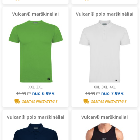
Vulcan® marškinėliai
Vulcan® polo marškinėliai
XXL
3XL
XXL
3XL
4XL
nuo
6.99 €
nuo
7.99 €
12.99
€*
18.99
€*
GREITAS PRISTATYMAS
GREITAS PRISTATYMAS
Vulcan® polo marškinėliai
Vulcan® marškinėliai