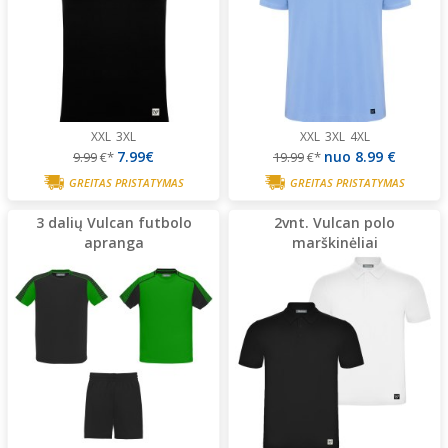
XXL
3XL
XXL
3XL
4XL
7.99€
nuo
8.99 €
9.99
€*
19.99
€*
GREITAS PRISTATYMAS
GREITAS PRISTATYMAS
3 dalių Vulcan futbolo
2vnt. Vulcan polo
apranga
marškinėliai