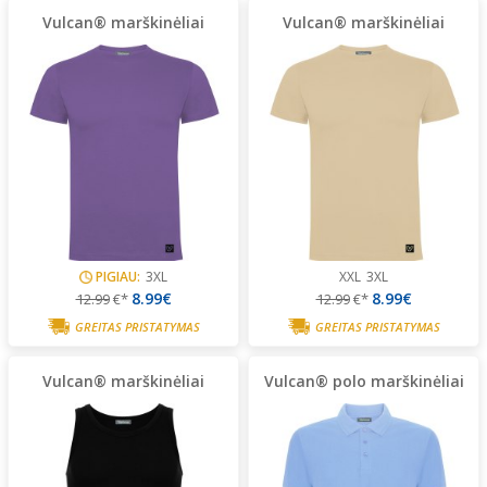
Vulcan® marškinėliai
Vulcan® marškinėliai
PIGIAU:
3XL
XXL
3XL
8.99€
8.99€
12.99
€*
12.99
€*
GREITAS PRISTATYMAS
GREITAS PRISTATYMAS
Vulcan® marškinėliai
Vulcan® polo marškinėliai