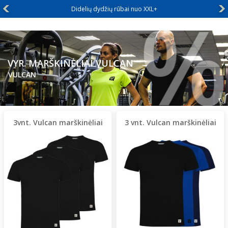
%
Didelių dydžių rūbai nuo XXL+
VYR. MARŠKINĖLIAI VULCAN
VULCAN
3vnt. Vulcan marškinėliai
3 vnt. Vulcan marškinėliai