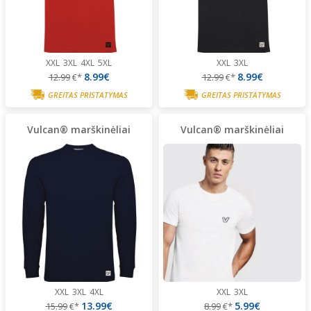
XXL
3XL
4XL
5XL
XXL
3XL
8.99€
8.99€
12.99
€*
12.99
€*
GREITAS PRISTATYMAS
GREITAS PRISTATYMAS
Vulcan® marškinėliai
Vulcan® marškinėliai
XXL
3XL
4XL
XXL
3XL
13.99€
5.99€
15.99
€*
8.99
€*