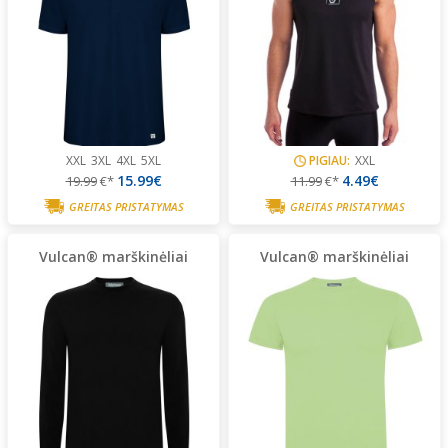
XXL
3XL
4XL
5XL
PIGIAU:
XXL
15.99€
4.49€
19.99
€*
11.99
€*
GREITAS PRISTATYMAS
GREITAS PRISTATYMAS
Vulcan® marškinėliai
Vulcan® marškinėliai