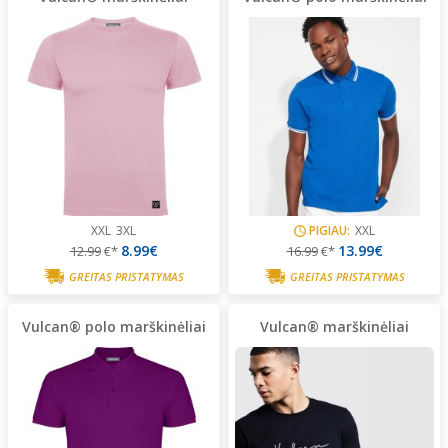
XXL
3XL
PIGIAU:
XXL
8.99€
13.99€
12.99
€*
16.99
€*
GREITAS PRISTATYMAS
GREITAS PRISTATYMAS
Vulcan® polo marškinėliai
Vulcan® marškinėliai