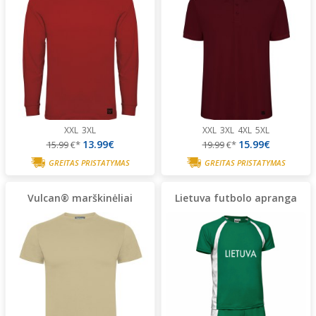
XXL
3XL
XXL
3XL
4XL
5XL
13.99€
15.99€
15.99
€*
19.99
€*
GREITAS PRISTATYMAS
GREITAS PRISTATYMAS
Vulcan® marškinėliai
Lietuva futbolo apranga