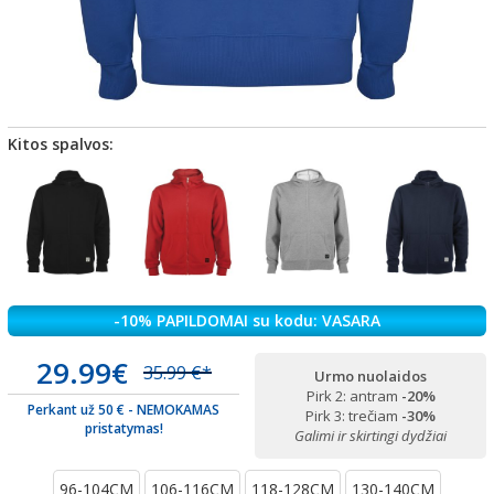
Kitos spalvos:
-10% PAPILDOMAI su kodu: VASARA
29.99€
35.99 €*
Urmo nuolaidos
Pirk 2: antram
-20%
Perkant už 50 € - NEMOKAMAS
Pirk 3: trečiam
-30%
pristatymas!
Galimi ir skirtingi dydžiai
96-104CM
106-116CM
118-128CM
130-140CM