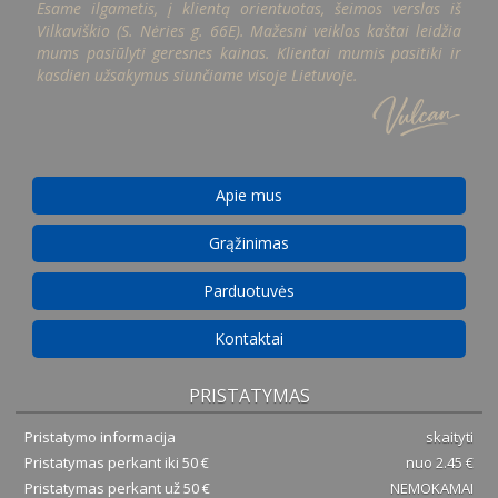
Esame ilgametis, į klientą orientuotas, šeimos verslas iš
Vilkaviškio (S. Nėries g. 66E). Mažesni veiklos kaštai leidžia
mums pasiūlyti geresnes kainas. Klientai mumis pasitiki ir
kasdien užsakymus siunčiame visoje Lietuvoje.
Apie mus
Grąžinimas
Parduotuvės
Kontaktai
PRISTATYMAS
Pristatymo informacija
skaityti
Pristatymas perkant iki 50 €
nuo 2.45 €
Pristatymas perkant už 50 €
NEMOKAMAI