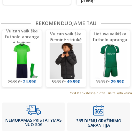
prekę?
REKOMENDUOJAME TAU
Vulcan vaikiška
Vulcan vaikiška
Lietuva vaikiška
futbolo apranga
žieminė striukė
futbolo apranga
+ kojinės
24.99€
49.99€
29.99€
29.99
€*
59.99
€*
39.99
€*
*2xl.lt ankstesnė didžiausia taikyta kaina
NEMOKAMAS PRISTATYMAS
365 DIENŲ GRĄŽINIMO
NUO 50€
GARANTIJA