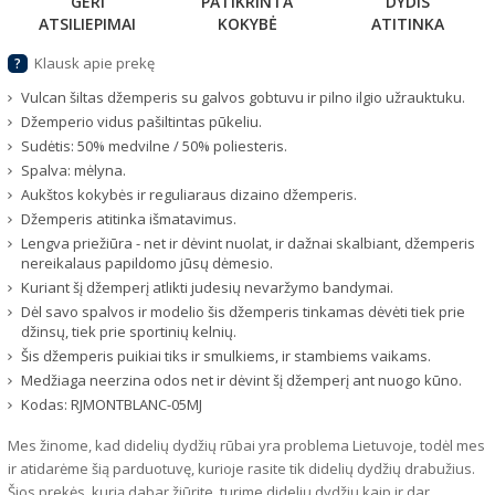
GERI
PATIKRINTA
DYDIS
ATSILIEPIMAI
KOKYBĖ
ATITINKA
Klausk apie prekę
?
Vulcan šiltas džemperis su galvos gobtuvu ir pilno ilgio užrauktuku.
Džemperio vidus pašiltintas pūkeliu.
Sudėtis: 50% medvilne / 50% poliesteris.
Spalva: mėlyna.
Aukštos kokybės ir reguliaraus dizaino džemperis.
Džemperis atitinka išmatavimus.
Lengva priežiūra - net ir dėvint nuolat, ir dažnai skalbiant, džemperis
nereikalaus papildomo jūsų dėmesio.
Kuriant šį džemperį atlikti judesių nevaržymo bandymai.
Dėl savo spalvos ir modelio šis džemperis tinkamas dėvėti tiek prie
džinsų, tiek prie sportinių kelnių.
Šis džemperis puikiai tiks ir smulkiems, ir stambiems vaikams.
Medžiaga neerzina odos net ir dėvint šį džemperį ant nuogo kūno.
Kodas:
RJMONTBLANC-05MJ
Mes žinome, kad didelių dydžių rūbai yra problema Lietuvoje, todėl mes
ir atidarėme šią parduotuvę, kurioje rasite tik didelių dydžių drabužius.
Šios prekės, kurią dabar žiūrite, turime didelių dydžių kaip ir dar