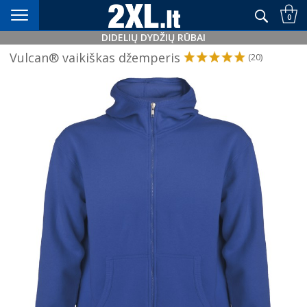
Didelių dydžių rūbai nuo XXL+
0
DIDELIŲ DYDŽIŲ RŪBAI
Vulcan® vaikiškas džemperis
(20)