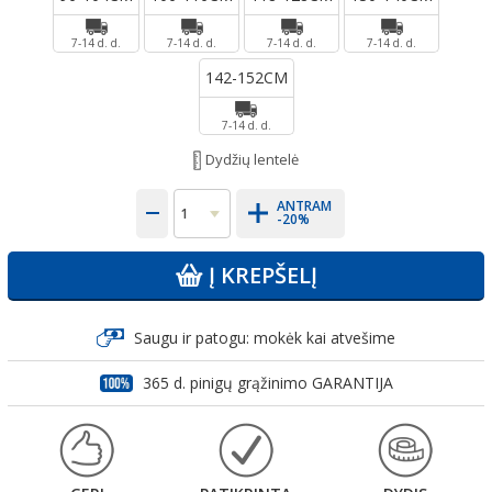
7-14 d. d.
7-14 d. d.
7-14 d. d.
7-14 d. d.
142-152CM
7-14 d. d.
Dydžių lentelė
ANTRAM
-20%
Į KREPŠELĮ
Saugu ir patogu: mokėk kai atvešime
365 d. pinigų grąžinimo GARANTIJA