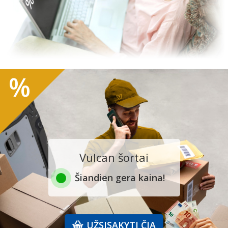
%
Vulcan šortai
Šiandien gera kaina!
UŽSISAKYTI ČIA