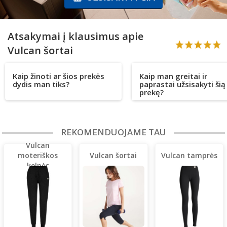
Atsakymai į klausimus apie
Vulcan šortai
Kaip žinoti ar šios prekės
Kaip man greitai ir
dydis man tiks?
paprastai užsisakyti šią
prekę?
REKOMENDUOJAME TAU
Vulcan
moteriškos
Vulcan šortai
Vulcan tamprės
kelnės