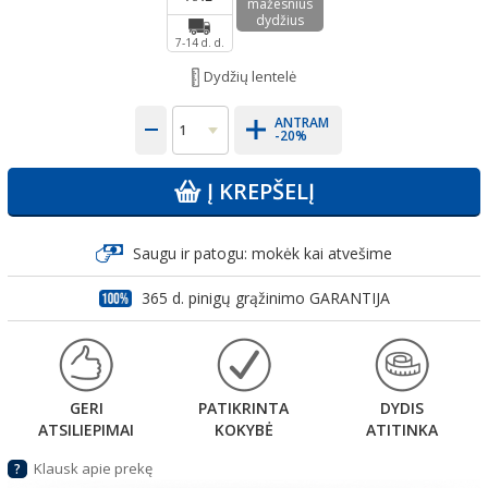
mažesnius
dydžius
7-14 d. d.
Dydžių lentelė
ANTRAM
-20%
Į KREPŠELĮ
Saugu ir patogu: mokėk kai atvešime
365 d. pinigų grąžinimo GARANTIJA
GERI
PATIKRINTA
DYDIS
ATSILIEPIMAI
KOKYBĖ
ATITINKA
Klausk apie prekę
?