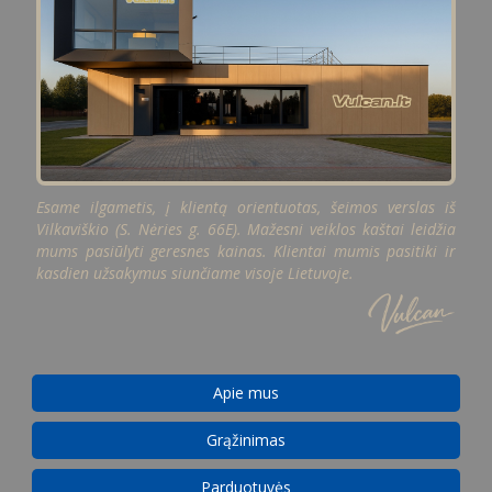
Esame ilgametis, į klientą orientuotas, šeimos verslas iš
Vilkaviškio (S. Nėries g. 66E). Mažesni veiklos kaštai leidžia
mums pasiūlyti geresnes kainas. Klientai mumis pasitiki ir
kasdien užsakymus siunčiame visoje Lietuvoje.
Apie mus
Grąžinimas
Parduotuvės