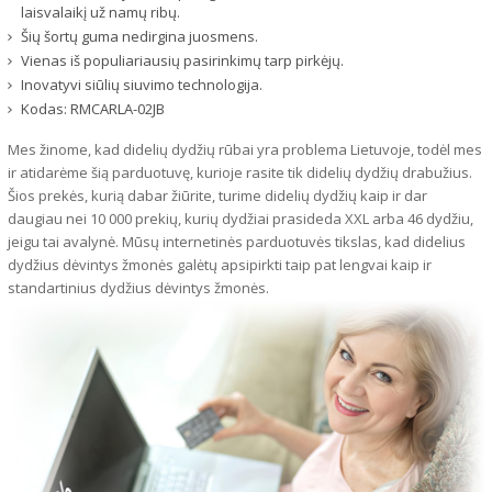
laisvalaikį už namų ribų.
Šių šortų guma nedirgina juosmens.
Vienas iš populiariausių pasirinkimų tarp pirkėjų.
Inovatyvi siūlių siuvimo technologija.
Kodas:
RMCARLA-02JB
Mes žinome, kad didelių dydžių rūbai yra problema Lietuvoje, todėl mes
ir atidarėme šią parduotuvę, kurioje rasite tik didelių dydžių drabužius.
Šios prekės, kurią dabar žiūrite, turime didelių dydžių kaip ir dar
daugiau nei 10 000 prekių, kurių dydžiai prasideda XXL arba 46 dydžiu,
jeigu tai avalynė. Mūsų internetinės parduotuvės tikslas, kad didelius
dydžius dėvintys žmonės galėtų apsipirkti taip pat lengvai kaip ir
standartinius dydžius dėvintys žmonės.