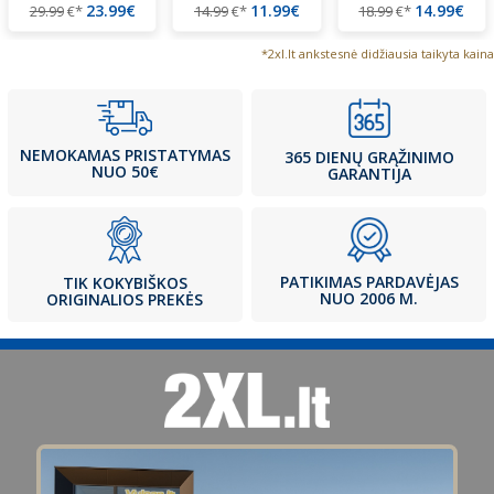
23.99€
11.99€
14.99€
29.99
€*
14.99
€*
18.99
€*
*2xl.lt ankstesnė didžiausia taikyta kaina
NEMOKAMAS PRISTATYMAS
365 DIENŲ GRĄŽINIMO
NUO 50€
GARANTIJA
PATIKIMAS PARDAVĖJAS
TIK KOKYBIŠKOS
NUO 2006 M.
ORIGINALIOS PREKĖS