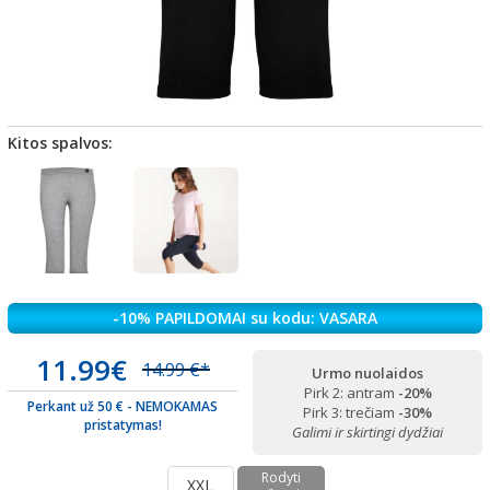
Kitos spalvos:
-10% PAPILDOMAI su kodu: VASARA
11.99€
14.99 €*
Urmo nuolaidos
Pirk 2: antram
-20%
Perkant už 50 € - NEMOKAMAS
Pirk 3: trečiam
-30%
pristatymas!
Galimi ir skirtingi dydžiai
Rodyti
XXL