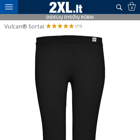
Didelių dydžių rūbai nuo XXL+
0
DIDELIŲ DYDŽIŲ RŪBAI
Vulcan® šortai
(11)