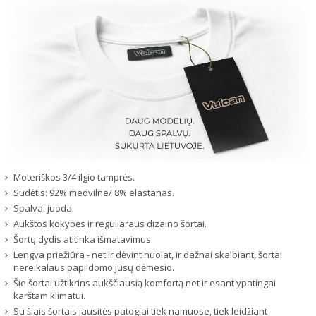
Moteriškos 3/4 ilgio tamprės.
Sudėtis: 92% medvilne/ 8% elastanas.
Spalva: juoda.
Aukštos kokybės ir reguliaraus dizaino šortai.
Šortų dydis atitinka išmatavimus.
Lengva priežiūra - net ir dėvint nuolat, ir dažnai skalbiant, šortai
nereikalaus papildomo jūsų dėmesio.
Šie šortai užtikrins aukščiausią komfortą net ir esant ypatingai
karštam klimatui.
Su šiais šortais jausitės patogiai tiek namuose, tiek leidžiant