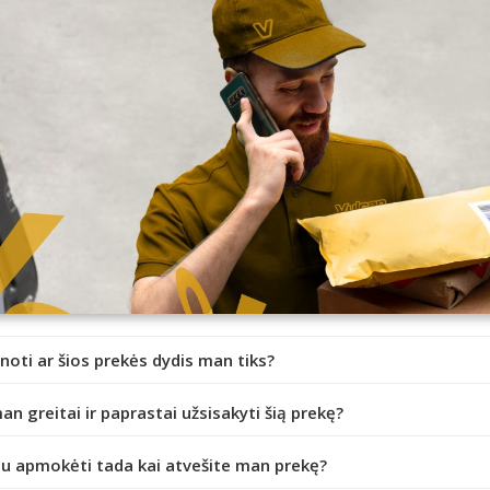
inoti ar šios prekės dydis man tiks?
an greitai ir paprastai užsisakyti šią prekę?
iu apmokėti tada kai atvešite man prekę?