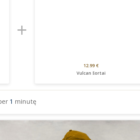
+
12.99 €
Vulcan šortai
 per
1
minutę