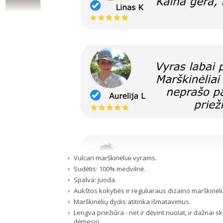
Vulcan marškinėliai vyrams.
Sudėtis: 100% medvilnė.
Spalva: juoda.
Aukštos kokybės ir reguliaraus dizaino marškinėli
Marškinėlių dydis atitinka išmatavimus.
Lengva priežiūra - net ir dėvint nuolat, ir dažnai 
dėmesio.