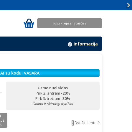
Jūsų krepšelis tuščias
Informacija
AI su kodu: VASARA
Urmo nuolaidos
Pirk 2: antram
-20%
!
Pirk 3: trečiam
-30%
Galimi ir skirtingi dydžiai
i
ius
Dydžių lentelė
us