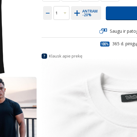
ANTRAM
-20%
Saugu ir pato
365 d. pini
Klausk apie prekę
?