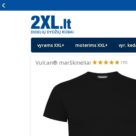
DIDELIŲ DYDŽIŲ RŪBAI
vyrams XXL+
moterims XXL+
vyr. ked
Vulcan® marškinėliai
(15)