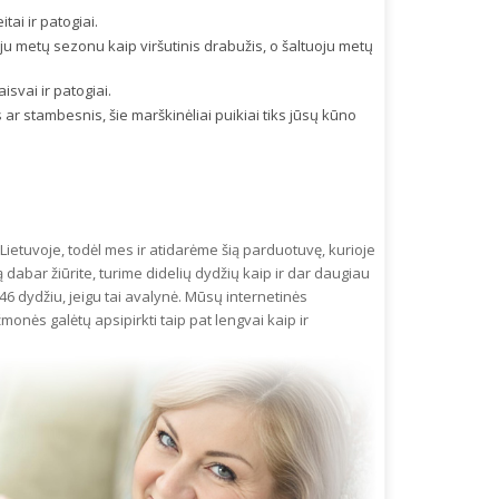
ai ir patogiai.
uoju metų sezonu kaip viršutinis drabužis, o šaltuoju metų
isvai ir patogiai.
ar stambesnis, šie marškinėliai puikiai tiks jūsų kūno
ietuvoje, todėl mes ir atidarėme šią parduotuvę, kurioje
ą dabar žiūrite, turime didelių dydžių kaip ir dar daugiau
46 dydžiu, jeigu tai avalynė. Mūsų internetinės
monės galėtų apsipirkti taip pat lengvai kaip ir