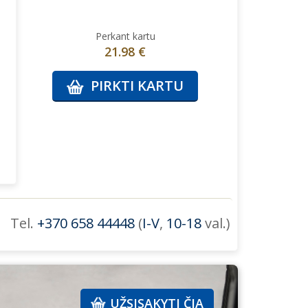
Perkant kartu
21.98 €
PIRKTI KARTU
Tel.
+370 658 44448
(
I-V
,
10-18
val.)
UŽSISAKYTI ČIA