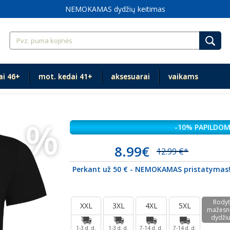
Didelių dydžių rūbai nuo XXL+
ai 46+
mot. kedai 41+
aksesuarai
vaikams
%
-10% PAPILDOM
8.99€
12.99 €*
Perkant už 50 € - NEMOKAMAS pristatymas
Rodyt
XXL
3XL
4XL
5XL
mažesn
dydži
1-3 d. d.
1-3 d. d.
7-14 d. d.
7-14 d. d.