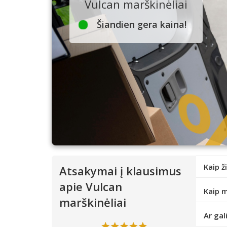
Vulcan marškinėliai
Šiandien gera kaina!
Kaip ž
Atsakymai į klausimus
apie Vulcan
Kaip m
marškinėliai
Ar gal