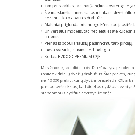
Tamprus kaklas, tad marškinėlius apsirengsite greit
Šie marškinėliai universalūs ir tinkami dėvėti šilt
sezonu – kaip apatinis drabužis.
Maloniai priglunda prie nuogo kūno, tad jausitės la
Universalus modelis, tad net jeigu esate kūdesnis 
linijoms.
Vienas iš populiariausių pasirinkimų tarp pirkėjų.
Inovatyvi siūlių siuvimo technologija.
Kodas:
RVDOGOPREMIUM-02JB
Mes žinome, kad didelių dydžių rūbai yra problema L
rasite tik didelių dydžių drabužius. Šios prekės, kuri
nei 10 000 prekių, kurių dydžiai prasideda XXL arba 
parduotuvės tikslas, kad didelius dydžius dėvintys ž
standartinius dydžius dėvintys žmonės.