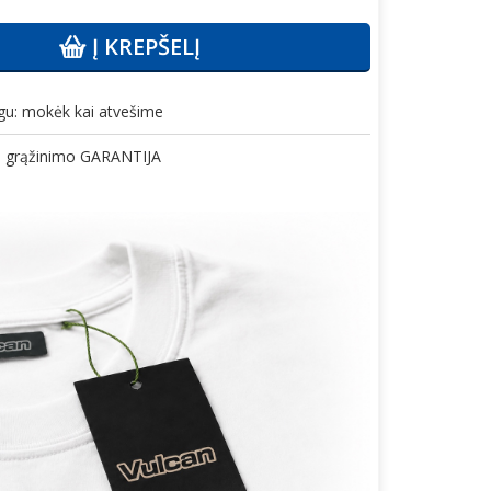
Į KREPŠELĮ
gu: mokėk kai atvešime
gų grąžinimo GARANTIJA